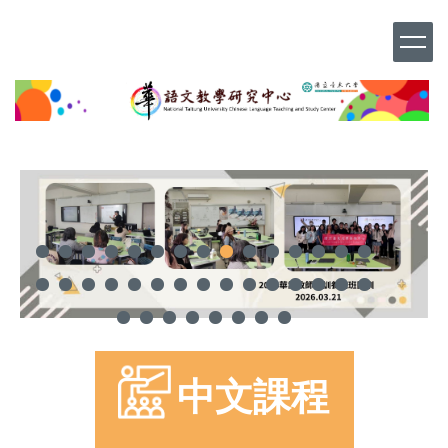
跳
到
主
要
內
容
區
中文課程