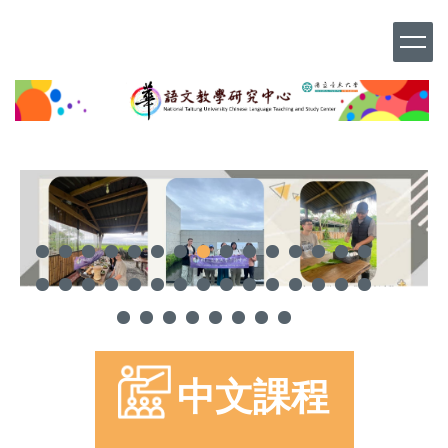
跳
到
主
要
內
容
區
中文課程